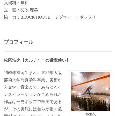
入場料：無料
企 画：羽吹 理美
協 力：BLOCK HOUSE、ミヅマアートギャラリー
プロフィール
松蔭浩之【カルチャーの猛獣使い】
1965年福岡生まれ。1987年大阪
芸術大学写真学科卒業。美術か
ら文学、音楽まで、あらゆるイ
ンスピレーションがこめられた
作品は一見ポップで華美である
が、その奥底には自らが抱く危
「ECHO」