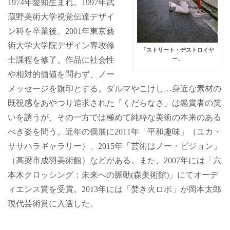
1974年愛知生まれ。1997年武
蔵野美術大学視覚伝達デザイ
ン科を卒業後、2001年東京藝
術大学大学院デザイン専攻修
「ストリート・デストロイヤ
士課程を修了。作品に社会性
ー」
や相対的価値を問わず、ノー
メッセージを旗印とする。ダルマやこけし…身近な素材の
既視感をあやつり追求された「くだらなさ」は鑑賞者の笑
いを誘うが、その一方では極めて純粋な美術の本来のある
べき姿を問う。近年の個展に2011年「平和趣味」（ユカ・
ササハラギャラリー）、2015年「芸術はノー・ビジョン」
（高梁市成羽美術館）などがある。また、2007年には「六
本木クロッシング：未来への脈動(森美術館)」にてオーデ
ィエンス賞を受賞。2013年には「焚き火ロボ」が岡本太郎
現代芸術賞に入選した。