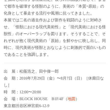
で都市を破壊する怪獣のように、美術の「本質=原始」の
化身として暴走する流行や風潮に抗ってきました。
本展では二名の過去作および新作を戦闘のように対峙さ
せ、「怪獣における現代美術性」と「現代美術における怪
獣性」のオーバーラップを図ります。そうすることで、そ
れぞれが抱く現代美術の「原始」を鮮やかに映し出し、同
時に、現代美術が怪獣とおなじように刺激的で面白いもの
であることを強調します。
出 展：松蔭浩之、田中偉一郎
会 期：2016年7月29日（金）〜8月7日（日）［休廊日な
し］
時 間：12:00〜20:00
会 場：BLOCK HOUSE B1F/4F（
地図
）
東京都渋谷区神宮前6-12-9