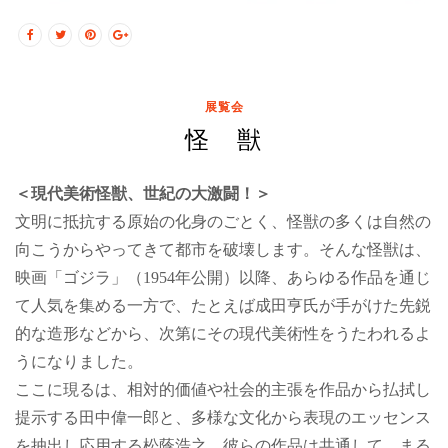
展覧会
怪 獣
＜現代美術怪獣、世紀の大激闘！＞
文明に抵抗する原始の化身のごとく、怪獣の多くは自然の
向こうからやってきて都市を破壊します。そんな怪獣は、
映画「ゴジラ」（1954年公開）以降、あらゆる作品を通じ
て人気を集める一方で、たとえば成田亨氏が手がけた先鋭
的な造形などから、次第にその現代美術性をうたわれるよ
うになりました。
ここに現るは、相対的価値や社会的主張を作品から払拭し
提示する田中偉一郎と、多様な文化から表現のエッセンス
を抽出し応用する松蔭浩之。彼らの作品は共通して、まる