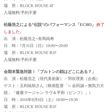
場 所：BLOCK HOUSE 4F
入場無料/予約不要
松蔭浩之による”伝説”のパフォーマンス「ECHO」
終了
しました。
出 演：松蔭浩之+有馬純寿
日 時：7月31日（日）19:00〜20:00
場 所：BLOCK HOUSE B1F
入場無料/予約不要
会期末緊急対談！「ブルトンの顔はどこにある？」
出 演：松蔭浩之（現代美術家）・羽吹理美（企画）
ゲスト：玉利祐助さん（映画監督「≒ 会田誠～無気力大
陸」「健康マージャン ラヴ＆平和（ピンフ）」）
日 時：2016年8月6日（土）18:00〜19:30
場 所：BLOCK HOUSE B1F