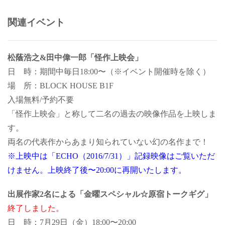
関連イベント
松蔭浩之&田中偉一郎「怪作上映会」
日 時：期間中毎日18:00〜（※イベント開催時を除く）
場 所：BLOCK HOUSE B1F
入場無料/予約不要
「怪作上映会」と称して二名の過去の映像作品を上映しま
す。
両名の代表作からあまり知られていない幻の名作まで！
※上映中は「ECHO（2016/7/31）」記録映像はご覧いただ
けません。上映終了後〜20:00に再開いたします。
出展作家2名による「金曜スペシャル☆原宿トークギグ」
終了しました。
日 時：7月29日（金）18:00〜20:00