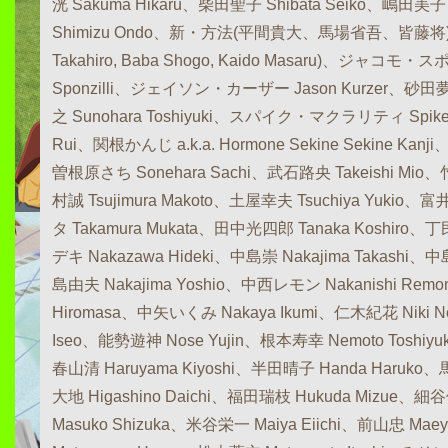
洸 Sakuma Hikaru、柴田聖子 Shibata Seiko、嶋田美子
Shimizu Ondo、新・方法(平間貴大、馬場省吾、皆藤将)New
Takahiro, Baba Shogo, Kaido Masaru)、ジャコモ・
Sponzilli、ジェイソン・カーザー Jason Kurzer、砂田夢
之 Sunohara Toshiyuki、スパイク・マクラリティ Spike 
Rui、関根かんじ a.k.a. Hormone Sekine Sekine Kanj
曽根原さち Sonehara Sachi、武石路央 Takeishi Mio、
村誠 Tsujimura Makoto、土屋幸夫 Tsuchiya Yukio、
タ Takamura Mukata、田中光四郎 Tanaka Koshiro、
デキ Nakazawa Hideki、中島崇 Nakajima Takashi、中
島由夫 Nakajima Yoshio、中西レモン Nakanishi Re
Hiromasa、中矢いくみ Nakaya Ikumi、仁木紀花 Niki 
Iseo、能勢遊神 Nose Yujin、根本寿幸 Nemoto Toshiyu
春山清 Haruyama Kiyoshi、半田晴子 Handa Haruko
大地 Higashino Daichi、福田瑞枝 Hukuda Mizue、細
Masuko Shizuka、米谷栄一 Maiya Eiichi、前山忠 Ma