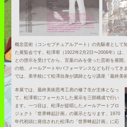
概念芸術（コンセプチュアルアート）の先駆者として
た展覧会です。松澤宥（1922年2月2日〜2006年）は
との啓示を受けてから、言葉のみを使った芸術を展開
の他、メールアートやパフォーマンスなども行ってきました
では、美学校にて松澤自身が講師となり講座「最終美
本展では、最終美術思考工房の修了生が主体となっ
て、松澤宥にフォーカスした展示を三部構成で行い
ます。一つ目は、松澤が提唱したメールアートプロ
ジェクト「世界蜂起計画」の展示となります。1970
年代初頭に発信された松澤の「世界蜂起計画」に応