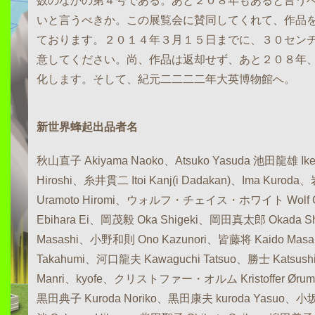
数のなかの第４号である。あと２０８年もあると言う
いと言うべきか。この展覧会に賛同してくれて、作品
ております。２０１４年３月１５日までに、３０センチ
意してください。尚、作品は返却せず、あと２０８年
化します。そして、紀元二二二二年大英博物館へ。
新世界蜂起出品者名
秋山直子 Akiyama Naoko、Atsuko Yasuda 池田龍雄 Ike
Hiroshi、糸井貫二 Itoi Kanj(i Dadakan)、Ima Kuro
Uramoto Hiromi、ウォルフ・チェイス・ホワイト Wolf 
Ebihara Ei、岡茂毅 Oka Shigeki、岡田真太郎 Okada S
Masashi、小野和則 Ono Kazunori、皆藤将 Kaido Mas
Takahumi、河口龍夫 Kawaguchi Tatsuo、勝士 Katsus
Manri、kyofe、クリストファー・オルム Kristoffer Ørum
黒田典子 Kuroda Noriko、黒田康夫 kuroda Yasuo、