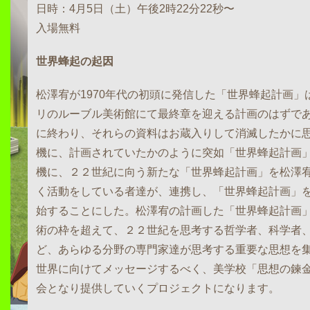
日時：4月5日（土）午後2時22分22秒〜
入場無料
世界蜂起の起因
松澤宥が1970年代の初頭に発信した「世界蜂起計画」は
リのルーブル美術館にて最終章を迎える計画のはずで
に終わり、それらの資料はお蔵入りして消滅したかに
機に、計画されていたかのように突如「世界蜂起計画
機に、２２世紀に向う新たな「世界蜂起計画」を松澤
く活動をしている者達が、連携し、「世界蜂起計画」
始することにした。松澤宥の計画した「世界蜂起計画
術の枠を超えて、２２世紀を思考する哲学者、科学者
ど、あらゆる分野の専門家達が思考する重要な思想を
世界に向けてメッセージするべく、美学校「思想の鍊
会となり提供していくプロジェクトになります。