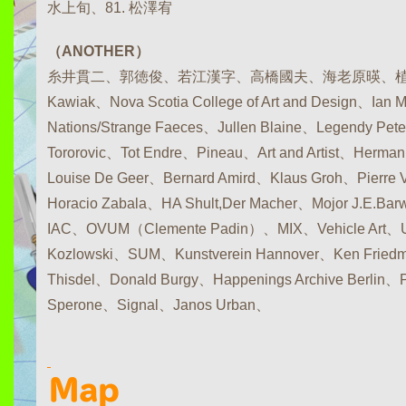
水上旬、81. 松澤宥
（ANOTHER）
糸井貫二、郭徳俊、若江漢字、高橋國夫、海老原暎、植松奎二、
Kawiak、Nova Scotia College of Art and Design、Ian M
Nations/Strange Faeces、Jullen Blaine、Legendy Pete
Tororovic、Tot Endre、Pineau、Art and Artist、Herman
Louise De Geer、Bernard Amird、Klaus Groh、Pierre 
Horacio Zabala、HA Shult,Der Macher、Mojor J.E.Bar
IAC、OVUM（Clemente Padin）、MIX、Vehicle Art、U
Kozlowski、SUM、Kunstverein Hannover、Ken Friedma
Thisdel、Donald Burgy、Happenings Archive Berlin、P
Sperone、Signal、Janos Urban、