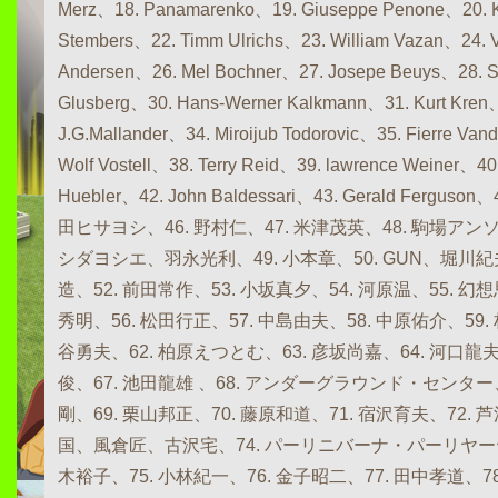
Merz、18. Panamarenko、19. Giuseppe Penone、20. K
Stembers、22. Timm Ulrichs、23. William Vazan、24. V
Andersen、26. Mel Bochner、27. Josepe Beuys、28. Sl
Glusberg、30. Hans-Werner Kalkmann、31. Kurt Kren
J.G.Mallander、34. Miroijub Todorovic、35. Fierre Van
Wolf Vostell、38. Terry Reid、39. lawrence Weiner、40
Huebler、42. John Baldessari、43. Gerald Ferguson
田ヒサヨシ、46. 野村仁、47. 米津茂英、48. 駒場
シダヨシエ、羽永光利、49. 小本章、50. GUN、堀川紀
造、52. 前田常作、53. 小坂真夕、54. 河原温、55.
秀明、56. 松田行正、57. 中島由夫、58. 中原佑介、59. 
谷勇夫、62. 柏原えつとむ、63. 彦坂尚嘉、64. 河口龍夫
俊、67. 池田龍雄 、68. アンダーグラウンド・セン
剛、69. 栗山邦正、70. 藤原和道、71. 宿沢育夫、72.
国、風倉匠、古沢宅、74. パーリニバーナ・パーリヤ
木裕子、75. 小林紀一、76. 金子昭二、77. 田中孝道、78