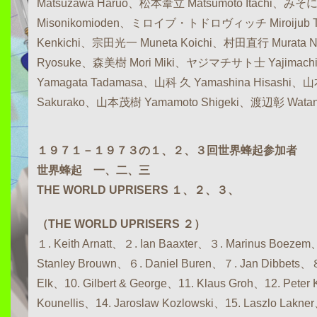
Matsuzawa Haruo、松本葦立 Matsumoto Itachi、
Misonikomioden、ミロイブ・トドロヴィッチ Miroijub T
Kenkichi、宗田光一 Muneta Koichi、村田直行 Murata 
Ryosuke、森美樹 Mori Miki、ヤジマチサト士 Yajimach
Yamagata Tadamasa、山科 久 Yamashina Hisashi、
Sakurako、山本茂樹 Yamamoto Shigeki、渡辺彰 Watana
１９７１－１９７３の１、２、３回世界蜂起参加者
世界蜂起 一、二、三
THE WORLD UPRISERS １、２、３、
（THE WORLD UPRISERS ２）
１. Keith Arnatt、２. Ian Baaxter、３. Marinus Boeze
Stanley Brouwn、６. Daniel Buren、７. Jan Dibbets、
Elk、10. Gilbert & George、11. Klaus Groh、12. Peter
Kounellis、14. Jaroslaw Kozlowski、15. Laszlo Lakner