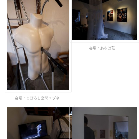
会場：あをば荘
会場：まぼろし空間ユブネ