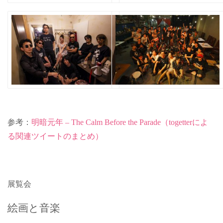
参考：
明暗元年 – The Calm Before the Parade（togetterによ
る関連ツイートのまとめ）
展覧会
絵画と音楽